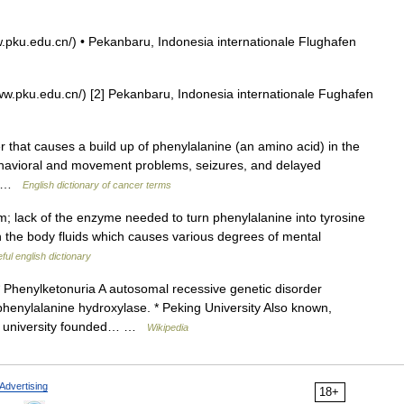
w.pku.edu.cn/) • Pekanbaru, Indonesia internationale Flughafen
www.pku.edu.cn/) [2] Pekanbaru, Indonesia internationale Fughafen
 that causes a build up of phenylalanine (an amino acid) in the
ehavioral and movement problems, seizures, and delayed
n… …
English dictionary of cancer terms
; lack of the enzyme needed to turn phenylalanine into tyrosine
in the body fluids which causes various degrees of mental
ful english dictionary
 Phenylketonuria A autosomal recessive genetic disorder
phenylalanine hydroxylase. * Peking University Also known,
nese university founded… …
Wikipedia
Advertising
18+