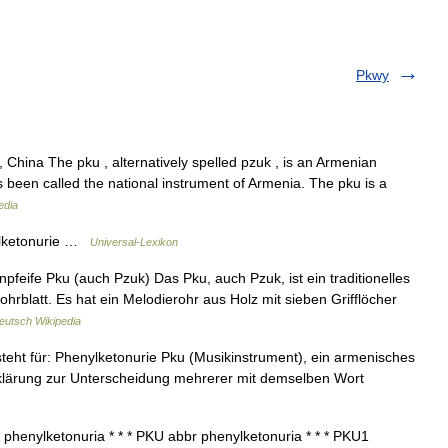
Pkwy
, China The pku , alternatively spelled pzuk , is an Armenian
has been called the national instrument of Armenia. The pku is a
edia
ylketonurie …
Universal-Lexikon
pfeife Pku (auch Pzuk) Das Pku, auch Pzuk, ist ein traditionelles
rblatt. Es hat ein Melodierohr aus Holz mit sieben Grifflöcher
eutsch Wikipedia
eht für: Phenylketonurie Pku (Musikinstrument), ein armenisches
fsklärung zur Unterscheidung mehrerer mit demselben Wort
* phenylketonuria * * * PKU abbr phenylketonuria * * * PKU1