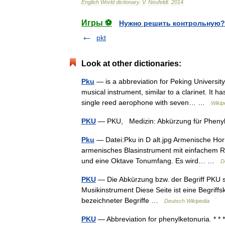
English
World
dictionary
.
V
.
Neufeldt
.
2014
.
Игры ⚽
Нужно решить контрольную?
pkt
Look at other dictionaries:
Pku
— is a abbreviation for Peking University
musical instrument, similar to a clarinet. It 
single reed aerophone with seven… …
Wikip
PKU
— PKU, Medizin: Abkürzung für Phen
Pku
— Datei:Pku in D alt.jpg Armenische Horn
armenisches Blasinstrument mit einfachem Roh
und eine Oktave Tonumfang. Es wird… …
D
PKU
— Die Abkürzung bzw. der Begriff PKU st
Musikinstrument Diese Seite ist eine Begrif
bezeichneter Begriffe …
Deutsch Wikipedia
PKU
— Abbreviation for phenylketonuria. * * 