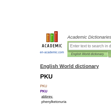
Academic Dictionarie
en-academic.com
English World dictionary
English World dictionary
PKU
PKU
PKU
abbrev
.
phenylketonuria