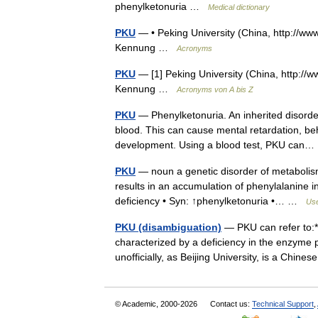
phenylketonuria …
Medical dictionary
PKU
— • Peking University (China, http://ww
Kennung …
Acronyms
PKU
— [1] Peking University (China, http://
Kennung …
Acronyms von A bis Z
PKU
— Phenylketonuria. An inherited disorder
blood. This can cause mental retardation, b
development. Using a blood test, PKU ca
PKU
— noun a genetic disorder of metabolism
results in an accumulation of phenylalanine 
deficiency • Syn: ↑phenylketonuria •… …
Use
PKU (disambiguation)
— PKU can refer to:*
characterized by a deficiency in the enzyme 
unofficially, as Beijing University, is a Chi
© Academic, 2000-2026
Contact us:
Technical Support
,