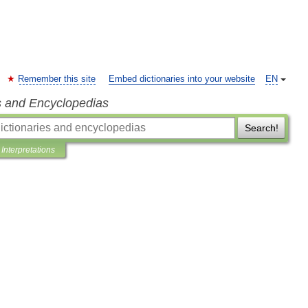
Remember this site
Embed dictionaries into your website
EN
s and Encyclopedias
Search!
Interpretations